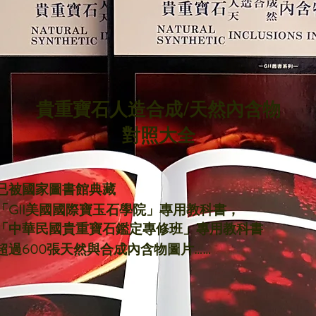
貴重寶石人造合成/天然內含物
對照大全
已被國家圖書館典藏
「GII美國國際寶玉石學院」專用教科書，
為「中華民國貴重寶石鑑定專修班」專用教科書
超過600張天然與合成內含物圖片……