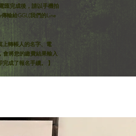
行電匯完成後，請以手機拍
傳輸給GGL(我們的Line
。
要寫上轉帳人的名字、電
，會將您的繳費結果輸入
即完成了報名手續。 】