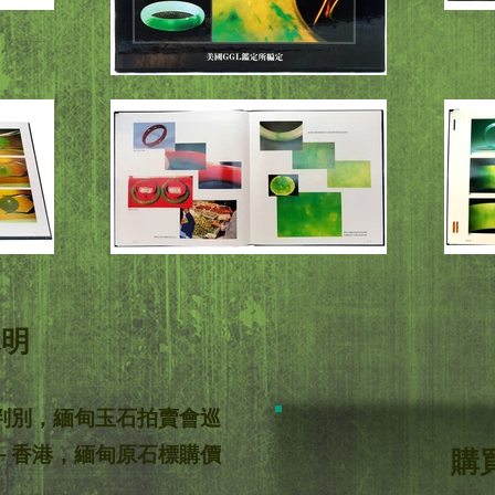
說明
判別，緬甸玉石拍賣會巡
－香港，緬甸原石標購價
購