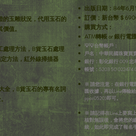
出版日期：84年6月
訂價：新台幣＄690
陸的玉雕狀況，代用玉石的
購買方式：
其價值。
ATM轉帳 or 銀行電
💡💡台幣帳戶：
工處理方法，B貨玉石處理
戶名：中華民國珠寶買
鑑定方法，紅外線掃描器
銀行：彰化銀行 009 
帳號：5203 50 022474 
​​※ 請您注意：在銀
大全，B貨玉石的專有名詞
匯收據，再以Line傳輸給GG
ppcc0520)即可。
全。
※ 請記得在Line上要
核對無誤後，會將您的繳
統，如此即完成了報名手