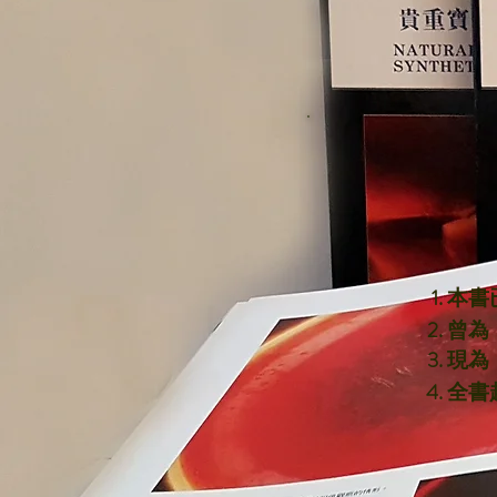
本書
曾為
​現
全書