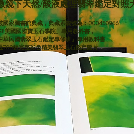
微鏡下天然/酸液處理翡翠鑑定
對照
被國家圖書館典藏，典藏系統號為：000450966
GII美國國際寶玉石學院」專用教科書，
「中華民國翡翠玉石鑑定專修班」專用教科書
過700張完整彩色精美翡翠玉石鑑定圖片……