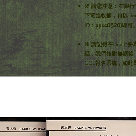
※ 請您注意：在銀
下電匯收據，再以Line
ppcc0520
ID：
)即可
※ 請記得在Line上
話，我們核對無誤後
GGL報名系統，如此