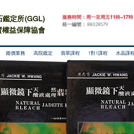
服務時間：周一至周五11時~17時
鑑定所(GGL)
統一編號：
88328579
權益保障協會​
鑑價業務
高院鑑定
翡翠課程
1對1課程
水晶課