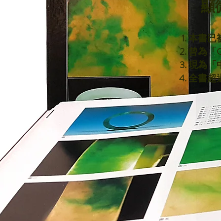
顯
本書已
曾為「
​現為
全書超