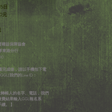
15日
0元
匯
賣權益保障協會
忠孝東路分行
00
行電匯完成後，請以手機拍下電
L(我們的Line ID：
寫上轉帳人的名字、電話，我們
費結果輸入GGL報名系
續。 】