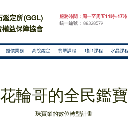
服務時間：周一至周五11時~17時
鑑定所(GGL)
統一編號：
88328579
權益保障協會​
鑑價業務
高院鑑定
翡翠課程
1對1課程
水晶課
花輪哥的全民鑑寶
珠寶業的數位轉型計畫