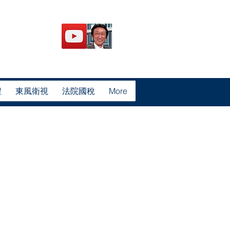
程
東風衛視
法院國稅
More