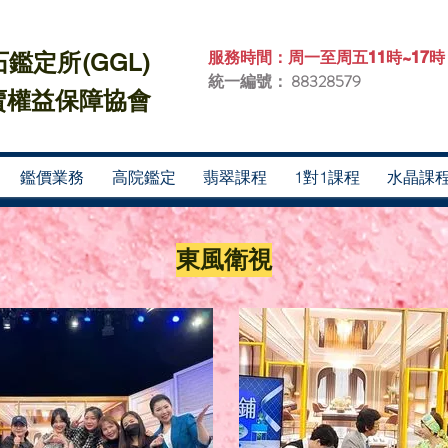
服務時間：周一至周五11時~17時
鑑定所(GGL)
統一編號：
88328579
權益保障協會​
鑑價業務
高院鑑定
翡翠課程
1對1課程
水晶課
東風衛視