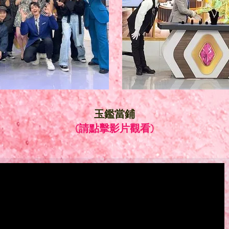
​玉鑑當鋪
(請點擊影
片觀看)