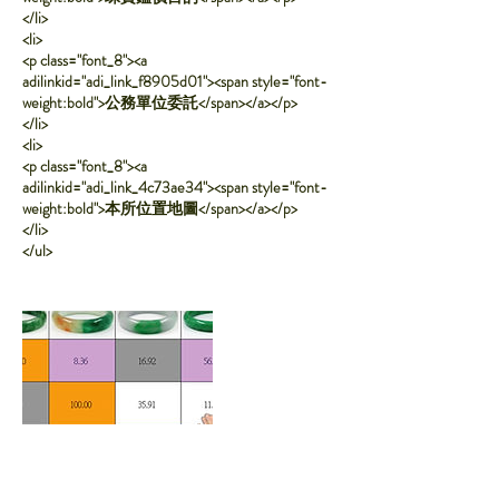
</li>
<li>
<p class="font_8"><a
adilinkid="adi_link_f8905d01"><span style="font-
weight:bold">公務單位委託</span></a></p>
</li>
<li>
<p class="font_8"><a
adilinkid="adi_link_4c73ae34"><span style="font-
weight:bold">本所位置地圖</span></a></p>
</li>
</ul>