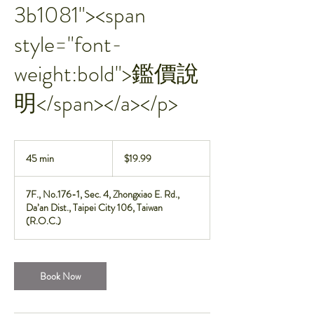
3b1081"><span
style="font-
weight:bold">鑑價說
明</span></a></p>
19.99
新
45 min
4
$19.99
台
5
幣
m
7F., No.176-1, Sec. 4, Zhongxiao E. Rd.,
i
Da’an Dist., Taipei City 106, Taiwan
n
(R.O.C.)
Book Now