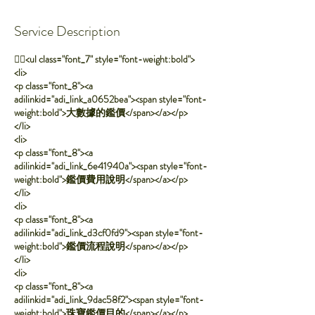
Service Description
￿￾<ul class="font_7" style="font-weight:bold">
<li>
<p class="font_8"><a
adilinkid="adi_link_a0652bea"><span style="font-
weight:bold">大數據的鑑價</span></a></p>
</li>
<li>
<p class="font_8"><a
adilinkid="adi_link_6e41940a"><span style="font-
weight:bold">鑑價費用說明</span></a></p>
</li>
<li>
<p class="font_8"><a
adilinkid="adi_link_d3cf0fd9"><span style="font-
weight:bold">鑑價流程說明</span></a></p>
</li>
<li>
<p class="font_8"><a
adilinkid="adi_link_9dac58f2"><span style="font-
weight:bold">珠寶鑑價目的</span></a></p>