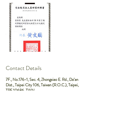
Contact Details
7F., No.176-1, Sec. 4, Zhongxiao E. Rd., Da’an
Dist., Taipei City 106, Taiwan (R.O.C.), Taipei,
TPE 10686, TWN
0935338799
gii1555@yahoo.com.tw