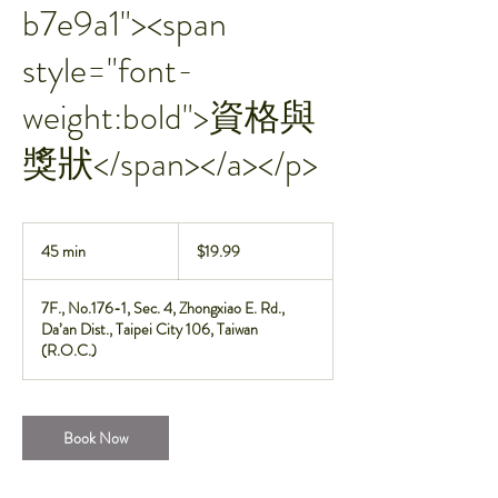
b7e9a1"><span
style="font-
weight:bold">資格與
獎狀</span></a></p>
19.99
新
45 min
4
$19.99
台
5
幣
m
7F., No.176-1, Sec. 4, Zhongxiao E. Rd.,
i
Da’an Dist., Taipei City 106, Taiwan
n
(R.O.C.)
Book Now